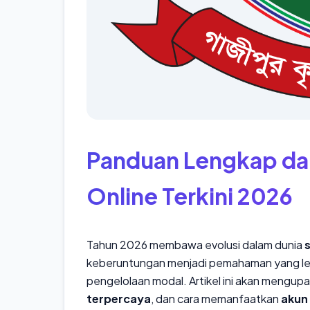
Panduan Lengkap dan
Online Terkini 2026
Tahun 2026 membawa evolusi dalam dunia
s
keberuntungan menjadi pemahaman yang lebi
pengelolaan modal. Artikel ini akan mengupas
terpercaya
, dan cara memanfaatkan
akun