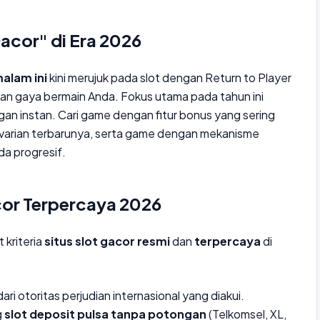
cor" di Era 2026
malam ini
kini merujuk pada slot dengan Return to Player
ngan gaya bermain Anda. Fokus utama pada tahun ini
an instan. Cari game dengan fitur bonus yang sering
varian terbarunya, serta game dengan mekanisme
 progresif.
acor Terpercaya 2026
 kriteria
situs slot gacor resmi
dan
terpercaya
di
dari otoritas perjudian internasional yang diakui.
g
slot deposit pulsa tanpa potongan
(Telkomsel, XL,