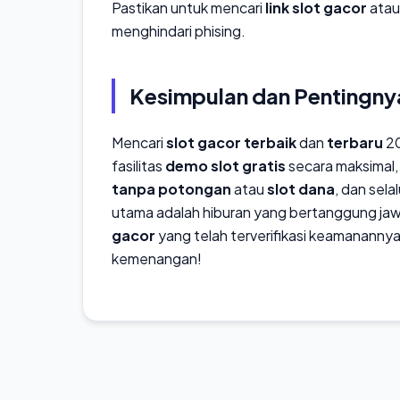
Pastikan untuk mencari
link slot gacor
ata
menghindari phising.
Kesimpulan dan Pentingny
Mencari
slot gacor terbaik
dan
terbaru
20
fasilitas
demo slot gratis
secara maksimal,
tanpa potongan
atau
slot dana
, dan sela
utama adalah hiburan yang bertanggung jaw
gacor
yang telah terverifikasi keamananny
kemenangan!