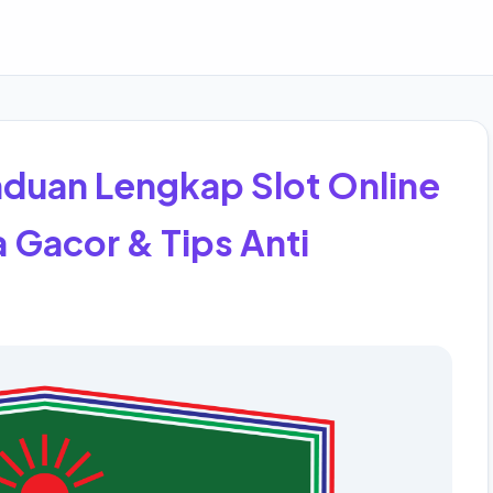
nduan Lengkap Slot Online
 Gacor & Tips Anti