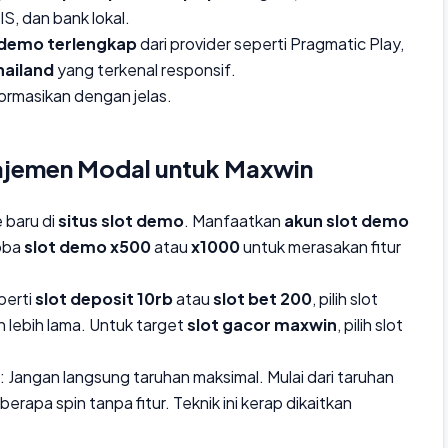
IS, dan bank lokal.
 demo terlengkap
dari provider seperti Pragmatic Play,
hailand
yang terkenal responsif.
ormasikan dengan jelas.
ajemen Modal untuk Maxwin
e baru di
situs slot demo
. Manfaatkan
akun slot demo
Coba
slot demo x500
atau
x1000
untuk merasakan fitur
perti
slot deposit 10rb
atau
slot bet 200
, pilih slot
n lebih lama. Untuk target
slot gacor maxwin
, pilih slot
: Jangan langsung taruhan maksimal. Mulai dari taruhan
eberapa spin tanpa fitur. Teknik ini kerap dikaitkan